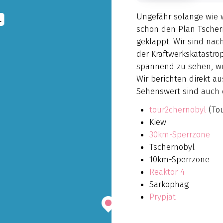
Ungefähr solange wie w
L
schon den Plan Tscher
geklappt. Wir sind na
der Kraftwerkskatastro
spannend zu sehen, wie
Wir berichten direkt a
Sehenswert sind auch
tour2chernobyl
(Tou
Kiew
30km-Sperrzone
Tschernobyl
10km-Sperrzone
Reaktor 4
Sarkophag
Prypjat