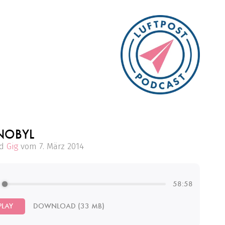
NOBYL
d
Gig
vom
7. März 2014
58:58
PLAY
DOWNLOAD
(
33
MB)